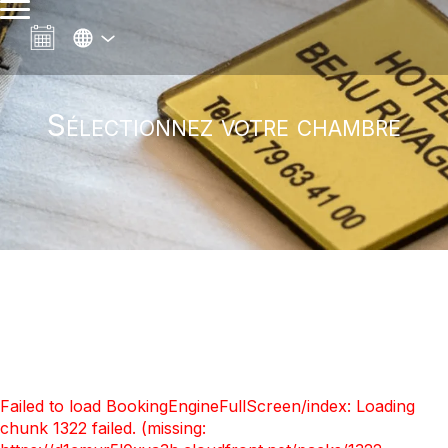
Sélectionnez votre chambre
Failed to load BookingEngineFullScreen/index: Loading
chunk 1322 failed. (missing: