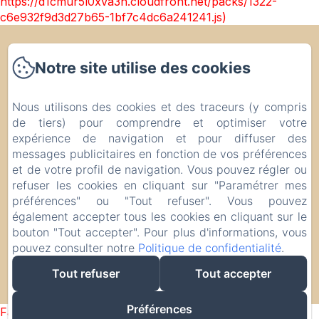
https://d1cmur5l0xva3h.cloudfront.net/packs/1322-
c6e932f9d3d27b65-1bf7c4dc6a241241.js)
Notre site utilise des cookies
Retrouvez nous sur Instagram ⤣
Nous utilisons des cookies et des traceurs (y compris
Accueil
de tiers) pour comprendre et optimiser votre
Hôtel Beau Rivage
expérience de navigation et pour diffuser des
Brasserie Le Skiff
messages publicitaires en fonction de vos préférences
Crêperie Du Port
et de votre profil de navigation. Vous pouvez régler ou
refuser les cookies en cliquant sur "Paramétrer mes
Galerie Photos
préférences" ou "Tout refuser". Vous pouvez
Contact
également accepter tous les cookies en cliquant sur le
bouton "Tout accepter". Pour plus d'informations, vous
pouvez consulter notre
Politique de confidentialité
.
Tout refuser
Tout accepter
EN
FR
Créé par Amenitiz
Préférences
Failed to load BookingEngine/index: Loading chunk 1322